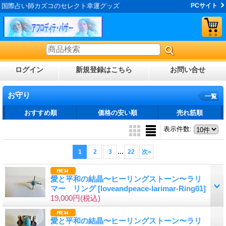
国際占い師カズコのセレクト幸運グッズ
PCサイト
ログイン
新規登録はこちら
お問い合せ
お守り
一覧
おすすめ順
価格の安い順
売れ筋順
表示件数
:
...
1
2
3
22
次
»
愛と平和の結晶〜ヒーリングストーン〜ラリ
マー リング
[loveandpeace-larimar-Ring01]
19,000円
(税込)
愛と平和の結晶〜ヒーリングストーン〜ラリ