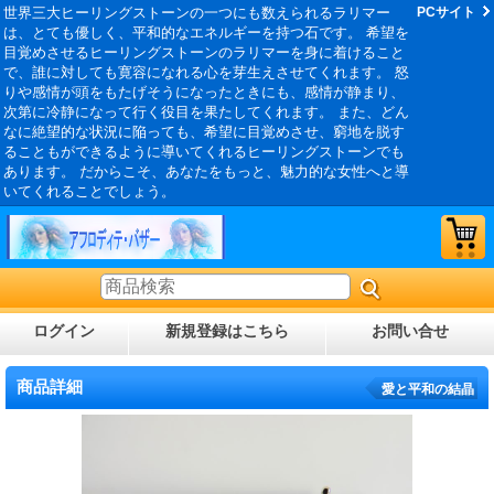
世界三大ヒーリングストーンの一つにも数えられるラリマー
PCサイト
は、とても優しく、平和的なエネルギーを持つ石です。 希望を
目覚めさせるヒーリングストーンのラリマーを身に着けること
で、誰に対しても寛容になれる心を芽生えさせてくれます。 怒
りや感情が頭をもたげそうになったときにも、感情が静まり、
次第に冷静になって行く役目を果たしてくれます。 また、どん
なに絶望的な状況に陥っても、希望に目覚めさせ、窮地を脱す
ることもができるように導いてくれるヒーリングストーンでも
あります。 だからこそ、あなたをもっと、魅力的な女性へと導
いてくれることでしょう。
ログイン
新規登録はこちら
お問い合せ
商品詳細
愛と平和の結晶