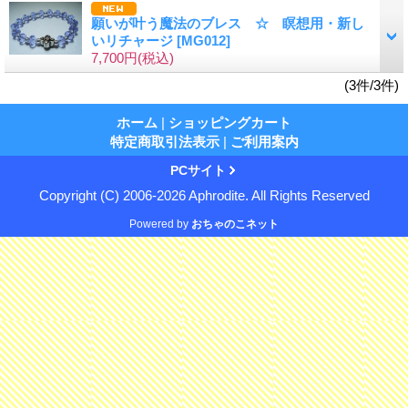
願いが叶う魔法のブレス ☆ 瞑想用・新し
いリチャージ
[MG012]
7,700円
(税込)
(3件/3件)
ホーム
|
ショッピングカート
特定商取引法表示
|
ご利用案内
PCサイト
Copyright (C) 2006-2026 Aphrodite. All Rights Reserved
Powered by
おちゃのこネット