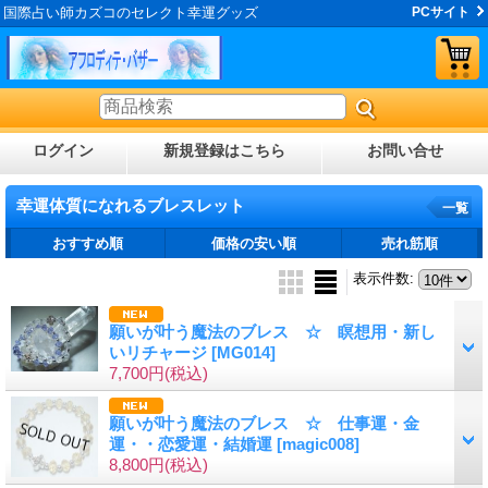
国際占い師カズコのセレクト幸運グッズ
PCサイト
ログイン
新規登録はこちら
お問い合せ
幸運体質になれるブレスレット
一覧
おすすめ順
価格の安い順
売れ筋順
表示件数
:
願いが叶う魔法のブレス ☆ 瞑想用・新し
いリチャージ
[MG014]
7,700円
(税込)
願いが叶う魔法のブレス ☆ 仕事運・金
運・・恋愛運・結婚運
[magic008]
8,800円
(税込)