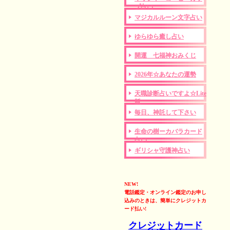
プ占い
マジカルルーン文字占い
ゆらゆら癒し占い
開運 七福神おみくじ
2026年☆あなたの運勢
天職診断占いですよ☆Lite
版
毎日、神託して下さい
生命の樹ーカバラカード
占い
ギリシャ守護神占い
NEW!
電話鑑定・オンライン鑑定のお申し
込みのときは、簡単にクレジットカ
ード払い!
クレジットカード