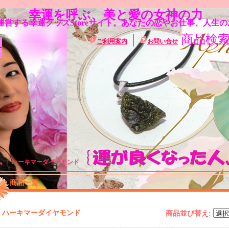
幸運を呼ぶ、美と愛の女神の力
営する幸運グッズStoreサイト。あなたの恋やお仕事、人生
｜
商品検
ご利用案内
お問い合せ
ム
｜
ハーキマーダイヤモンド
商品一覧
ハーキマーダイヤモンド
商品並び替え
: