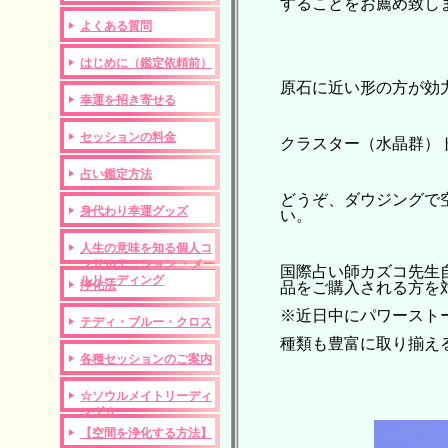
することをお薦め致し
よくある質問
はじめに（鑑定依頼前）
原石に近い形の方が効
幸運を招き寄せる
セッションの料金
クラスター（水晶群）
占い鑑定方法
どうぞ、ダウジングで
身代わり幸運グッズ
い。
人生の意味を知る個人コ
ンサルテーション ・メー
国際占い師カズコ先生
ルリーディング
浄化法
品をご購入される方を
※近日中にパワースト
テディ・ブルー・クロス
種類も豊富に取り揃え
各種セッションのご案内
☆ソウルメイトリーディ
ング☆
【空間を浄化する方法】