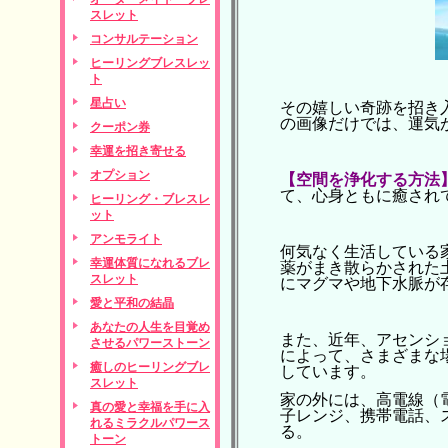
スレット
コンサルテーション
ヒーリングブレスレッ
ト
星占い
その嬉しい奇跡を招き
の画像だけでは、運気
クーポン券
幸運を招き寄せる
オプション
【空間を浄化する方法
て、心身ともに癒され
ヒーリング・ブレスレ
ット
アンモライト
何気なく生活している
幸運体質になれるブレ
薬がまき散らかされた
スレット
にマグマや地下水脈が
愛と平和の結晶
あなたの人生を目覚め
また、近年、アセンシ
させるパワーストーン
によって、さまざまな
癒しのヒーリングブレ
しています。
スレット
家の外には、高電線（
真の愛と幸福を手に入
子レンジ、携帯電話、
れるミラクルパワース
る。
トーン