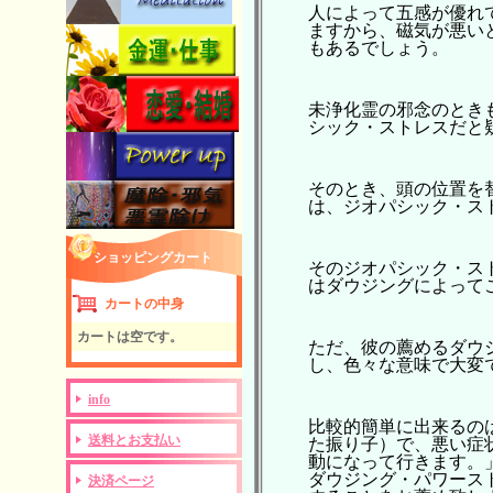
人によって五感が優れ
ますから、磁気が悪い
もあるでしょう。
未浄化霊の邪念のとき
シック・ストレスだと
そのとき、頭の位置を
は、ジオパシック・ス
ショッピングカート
そのジオパシック・ス
はダウジングによって
カートの中身
カートは空です。
ただ、彼の薦めるダウ
し、色々な意味で大変
info
比較的簡単に出来るの
送料とお支払い
た振り子）で、悪い症
動になって行きます。
ダウジング・パワース
決済ページ