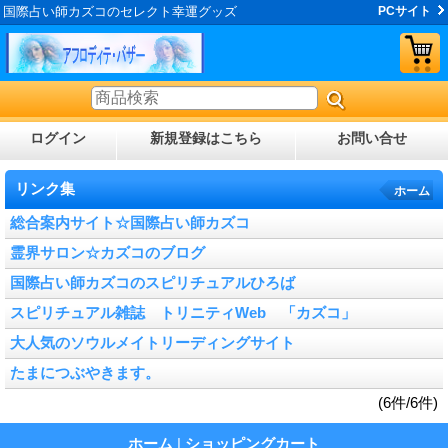
国際占い師カズコのセレクト幸運グッズ
PCサイト
ログイン
新規登録はこちら
お問い合せ
リンク集
ホーム
総合案内サイト☆国際占い師カズコ
霊界サロン☆カズコのブログ
国際占い師カズコのスピリチュアルひろば
スピリチュアル雑誌 トリニティWeb 「カズコ」
大人気のソウルメイトリーディングサイト
たまにつぶやきます。
(6件/6件)
ホーム
|
ショッピングカート