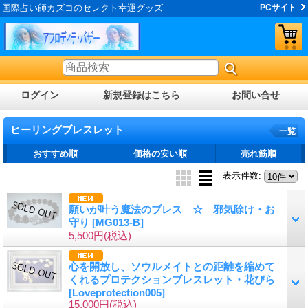
国際占い師カズコのセレクト幸運グッズ
PCサイト
ログイン
新規登録はこちら
お問い合せ
ヒーリングブレスレット
一覧
おすすめ順
価格の安い順
売れ筋順
表示件数
:
願いが叶う魔法のブレス ☆ 邪気除け・お
守り
[MG013-B]
5,500円
(税込)
心を開放し、ソウルメイトとの距離を縮めて
くれるプロテクションブレスレット・花びら
[Loveprotection005]
15,000円
(税込)