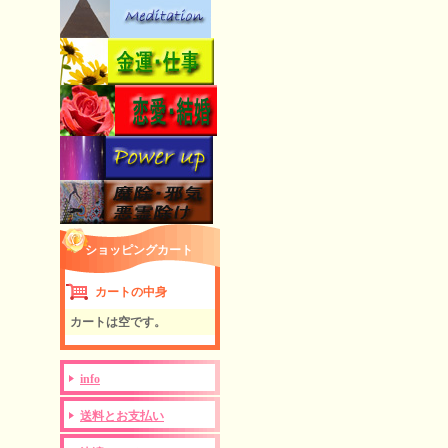
ショッピングカート
カートの中身
カートは空です。
info
送料とお支払い