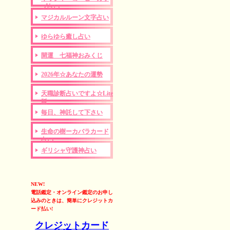
プ占い
マジカルルーン文字占い
ゆらゆら癒し占い
開運 七福神おみくじ
2026年☆あなたの運勢
天職診断占いですよ☆Lite
版
毎日、神託して下さい
生命の樹ーカバラカード
占い
ギリシャ守護神占い
NEW!
電話鑑定・オンライン鑑定のお申し
込みのときは、簡単にクレジットカ
ード払い!
クレジットカード