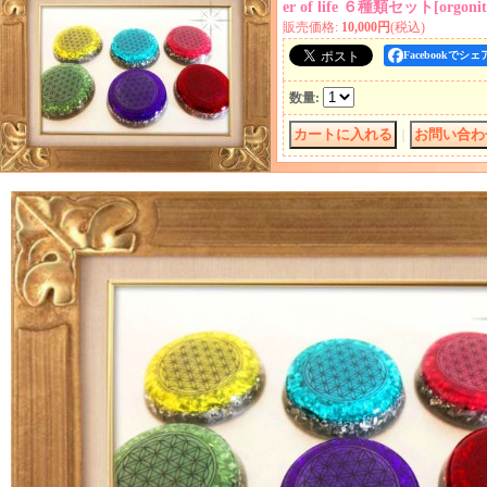
er of life ６種類セット
[
orgonit
販売価格
:
10,000円
(税込)
Facebookでシェ
数量
:
｜