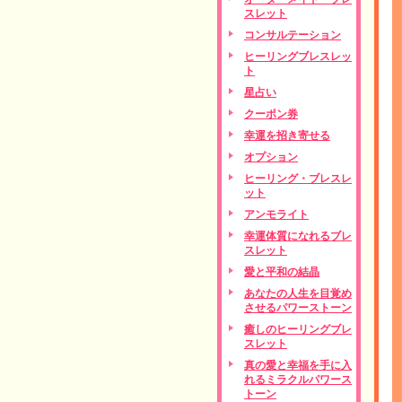
スレット
コンサルテーション
ヒーリングブレスレッ
ト
星占い
クーポン券
幸運を招き寄せる
オプション
ヒーリング・ブレスレ
ット
アンモライト
幸運体質になれるブレ
スレット
愛と平和の結晶
あなたの人生を目覚め
させるパワーストーン
癒しのヒーリングブレ
スレット
真の愛と幸福を手に入
れるミラクルパワース
トーン