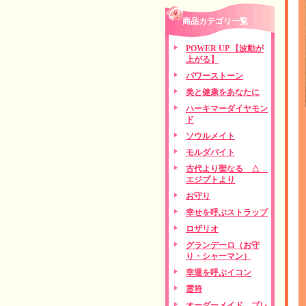
商品カテゴリ一覧
POWER UP 【波動が
上がる】
パワーストーン
美と健康をあなたに
ハーキマーダイヤモン
ド
ソウルメイト
モルダバイト
古代より聖なる △
エジプトより
お守り
幸せを呼ぶストラップ
ロザリオ
グランデーロ（お守
り・シャーマン）
幸運を呼ぶイコン
霊符
オーダーメイド ブレ