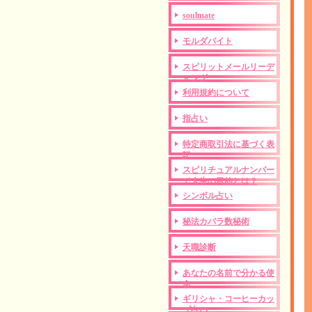
soulmate
モルダバイト
スピリットメールリーデ
ィング
利用規約について
指占い
特定商取引法に基づく表
記
スピリチュアルナンバー
で人生の目的とは？
シンボル占い
秘法カバラ数秘術
天職診断
あなたの名前で分かる使
命
ギリシャ・コーヒーカッ
プ占い