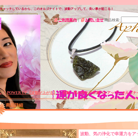
キャッチしているから、このオルゴナイトで、波動アップして、良い事が起こる！
ご利用案内
｜
お問い合せ
商品検索
:
ム
｜
POWER UP 【波動が上がる】
｜
波動、気の浄化で幸運力をアップ・オルゴナイト flo
商品詳細
波動、気の浄化で幸運力をアップ