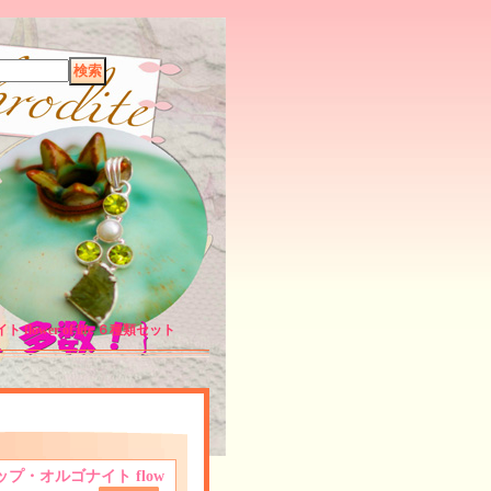
wer of life ６種類セット
・オルゴナイト flow