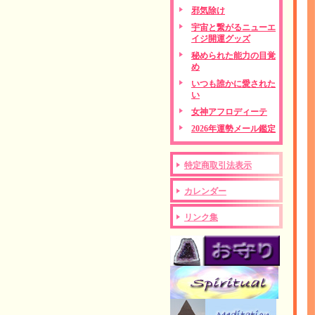
邪気除け
宇宙と繋がるニューエ
イジ開運グッズ
秘められた能力の目覚
め
いつも誰かに愛された
い
女神アフロディーテ
2026年運勢メール鑑定
特定商取引法表示
カレンダー
リンク集