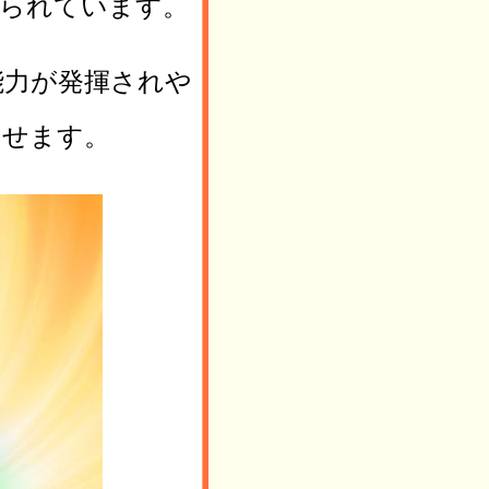
じられています。
能力が発揮されや
させます。