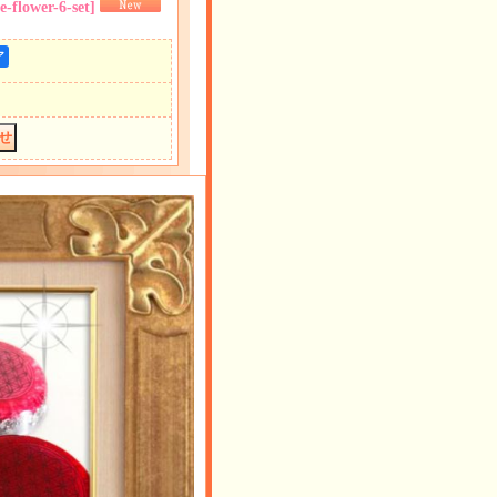
e-flower-6-set
]
ア