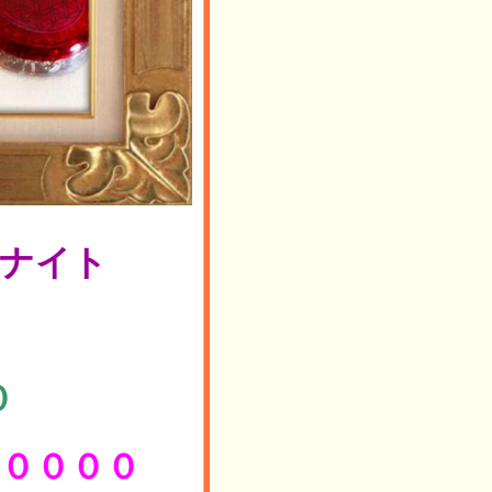
ナイト
０
００００