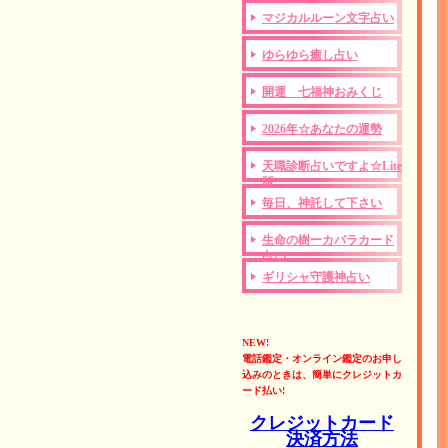
マジカルルーン文字占い
ゆらゆら癒し占い
開運 七福神おみくじ
2026年☆あなたの運勢
天職診断占いですよ☆Lite
版
毎日、神託して下さい
生命の樹ーカバラカード
占い
ギリシャ守護神占い
NEW!
電話鑑定・オンライン鑑定のお申し
込みのときは、簡単にクレジットカ
ード払い!
クレジットカード
決済方法