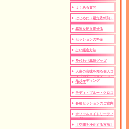
よくある質問
はじめに（鑑定依頼前）
幸運を招き寄せる
セッションの料金
占い鑑定方法
身代わり幸運グッズ
人生の意味を知る個人コ
ンサルテーション ・メー
ルリーディング
浄化法
テディ・ブルー・クロス
各種セッションのご案内
☆ソウルメイトリーディ
ング☆
【空間を浄化する方法】