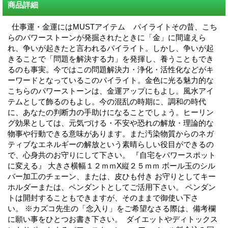
商品詳細
仕事運・金運にはMUSTアイテム パイライトその昔、こち
らのパワーストーンが発掘されたときに「金」に間違えら
れ、争いが起きたと言われるパイライト。しかし、争いが起
きることで「問題を解決する力」を発揮し、養うこともでき
るのも事実。今ではこの問題解決力・浄化・活性化などがキ
ーワードとなっているこのパイライト。金色に光る魅力的な
こちらのパワーストーンは、金運アップにもよし。風水アイ
テムとして飾るのもよし。今の混乱の時期に、調和の時代
に、あなたの判断力の手助けになることでしょう。ヒーリン
グ効果としては、元気づける・不安や恐れの解放・理論的な
物事や行動できる意味があります。また汚染物質からのネガ
ティブなエネルギーの解放という素晴らしい役目ができるの
で、心身共のお守りにして下さい。 『自宅をパワースポット
に変える』 大きさ横幅１２ｍｍX縦２５ｍｍ ボール玉のシル
バー加工のチェーン、または、皮ひも付き お守りとしてキー
ホルダーまたは、ペンダントとしてご活用下さい。 ペンダン
トは開封することもできますが、そのままで御使い下さ
い。 ※カズコ先生の「念入り」をご希望なさる際は、備考欄
に願い事をひとつお書き下さい。 ダイエットやディトックス