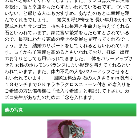
の道へと導いてくれるでしょう。また、サンゴは人生に英知
を授け、富と幸運をもたらすといわれている石です。ついて
いない、と感じる人にもおすすめ。あなたのもとに幸運を運
んでくれるでしょう。 繁栄を呼び寄せる 長い年月をかけて
形成されたサンゴは、持ち主に長寿と生命力を与えてくれる
石といわれています。家に富や繁栄をもたらすとされている
ので、長期にわたり家族の幸せや発展を見守ってくれるでし
ょう。また、結婚のサポートをしてくれるともいわれていま
す。古くから子宝運を高めるともいわれており、妊娠・出産
のお守りとしても用いられてきました。 体をパワーアップさ
せる 女性のホルモンバランスによい影響を与えてくれるとい
われています。また、体力不足の人をパワーアップさせると
もいわれています。 国際送料込み 石の大きさ６ｍｍ腕周り
１８センチまでＯＫキラキラクロスストーン付き ※念入りを
ご希望の方は備考欄に「念入り希望」と明記して下さい。カ
ズコ先生があなたのために「念を入れます」
他の写真