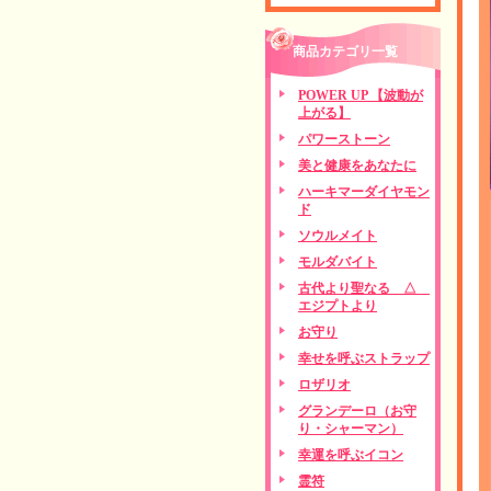
商品カテゴリ一覧
POWER UP 【波動が
上がる】
パワーストーン
美と健康をあなたに
ハーキマーダイヤモン
ド
ソウルメイト
モルダバイト
古代より聖なる △
エジプトより
お守り
幸せを呼ぶストラップ
ロザリオ
グランデーロ（お守
り・シャーマン）
幸運を呼ぶイコン
霊符