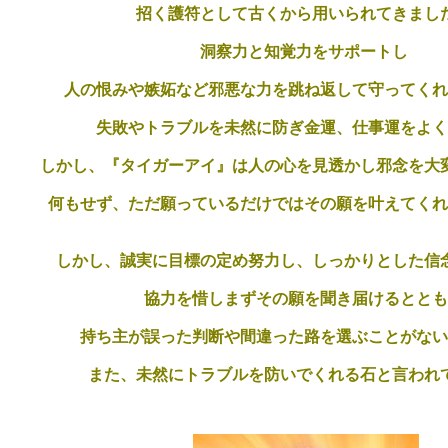
招く護符として古くから用いられてきまし
洞察力と知覚力をサポートし
人の恨みや嫉妬など邪悪な力を跳ね返して守ってくれ
失敗やトラブルを未然に防ぎ金運、仕事運をよく
しかし、『タイガーアイ』は人の心を見透かし邪念を大
何もせず、ただ願っているだけではその願を叶えてくれ
しかし、誠実に目標の定め努力し、しっかりとした信
協力を惜しまずその願を聞き届けるととも
持ち主が誤った判断や間違った路を選ぶことがない
また、未然にトラブルを防いでくれる石と言われ