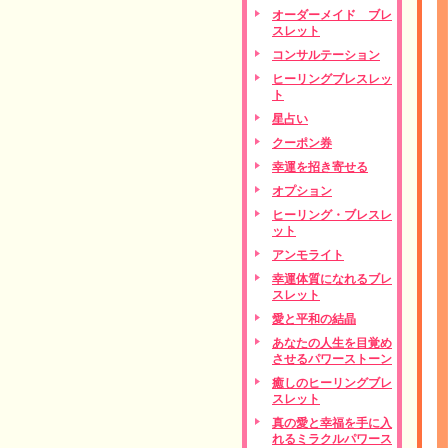
オーダーメイド ブレ
スレット
コンサルテーション
ヒーリングブレスレッ
ト
星占い
クーポン券
幸運を招き寄せる
オプション
ヒーリング・ブレスレ
ット
アンモライト
幸運体質になれるブレ
スレット
愛と平和の結晶
あなたの人生を目覚め
させるパワーストーン
癒しのヒーリングブレ
スレット
真の愛と幸福を手に入
れるミラクルパワース