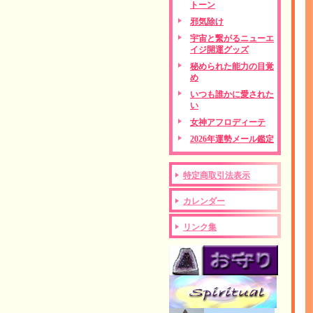
トーン
邪気除け
宇宙と繋がるニューエ
イジ開運グッズ
秘められた能力の目覚
め
いつも誰かに愛された
い
女神アフロディーテ
2026年運勢メール鑑定
特定商取引法表示
カレンダー
リンク集