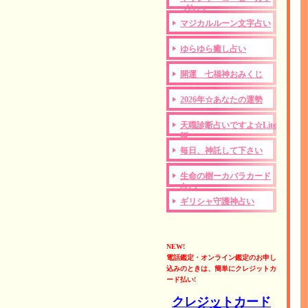
プ占い
マジカルルーン文字占い
ゆらゆら癒し占い
開運 七福神おみくじ
2026年☆あなたの運勢
天職診断占いですよ☆Lite
版
毎日、神託して下さい
生命の樹ーカバラカード
占い
ギリシャ守護神占い
NEW!
電話鑑定・オンライン鑑定のお申し
込みのときは、簡単にクレジットカ
ード払い!
クレジットカード