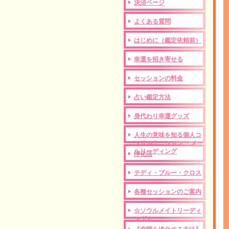
決済ページ
よくある質問
はじめに（鑑定依頼前）
幸運を招き寄せる
セッションの料金
占い鑑定方法
身代わり幸運グッズ
人生の意味を知る個人コ
ンサルテーション ・メー
ルリーディング
浄化法
テディ・ブルー・クロス
各種セッションのご案内
☆ソウルメイトリーディ
ング☆