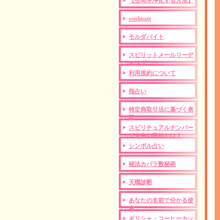
【空間を浄化する方法】
soulmate
モルダバイト
スピリットメールリーデ
ィング
利用規約について
指占い
特定商取引法に基づく表
記
スピリチュアルナンバー
で人生の目的とは？
シンボル占い
秘法カバラ数秘術
天職診断
あなたの名前で分かる使
命
ギリシャ・コーヒーカッ