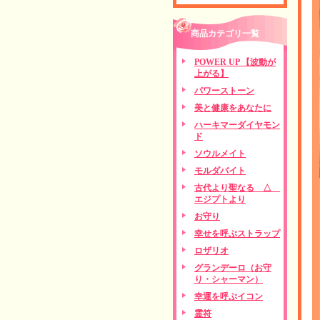
商品カテゴリ一覧
POWER UP 【波動が
上がる】
パワーストーン
美と健康をあなたに
ハーキマーダイヤモン
ド
ソウルメイト
モルダバイト
古代より聖なる △
エジプトより
お守り
幸せを呼ぶストラップ
ロザリオ
グランデーロ（お守
り・シャーマン）
幸運を呼ぶイコン
霊符