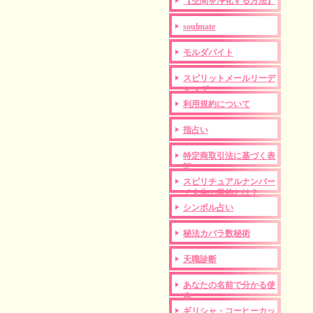
【空間を浄化する方法】
soulmate
モルダバイト
スピリットメールリーデ
ィング
利用規約について
指占い
特定商取引法に基づく表
記
スピリチュアルナンバー
で人生の目的とは？
シンボル占い
秘法カバラ数秘術
天職診断
あなたの名前で分かる使
命
ギリシャ・コーヒーカッ