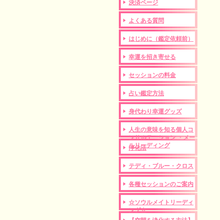
決済ページ
よくある質問
はじめに（鑑定依頼前）
幸運を招き寄せる
セッションの料金
占い鑑定方法
身代わり幸運グッズ
人生の意味を知る個人コ
ンサルテーション ・メー
ルリーディング
浄化法
テディ・ブルー・クロス
各種セッションのご案内
☆ソウルメイトリーディ
ング☆