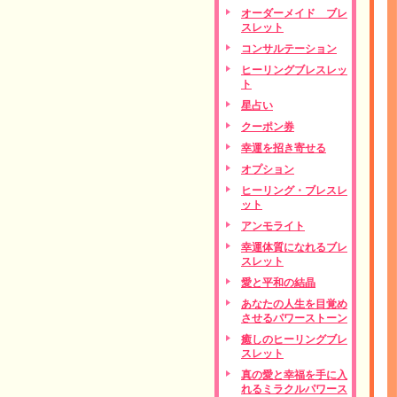
オーダーメイド ブレ
スレット
コンサルテーション
ヒーリングブレスレッ
ト
星占い
クーポン券
幸運を招き寄せる
オプション
ヒーリング・ブレスレ
ット
アンモライト
幸運体質になれるブレ
スレット
愛と平和の結晶
あなたの人生を目覚め
させるパワーストーン
癒しのヒーリングブレ
スレット
真の愛と幸福を手に入
れるミラクルパワース