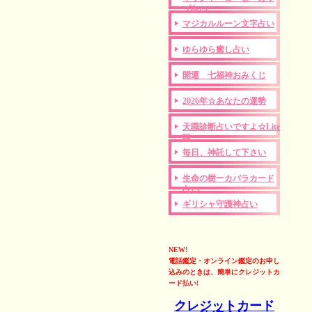
プ占い
マジカルルーン文字占い
ゆらゆら癒し占い
開運 七福神おみくじ
2026年☆あなたの運勢
天職診断占いですよ☆Lite
版
毎日、神託して下さい
生命の樹ーカバラカード
占い
ギリシャ守護神占い
NEW!
電話鑑定・オンライン鑑定のお申し
込みのときは、簡単にクレジットカ
ード払い!
クレジットカード