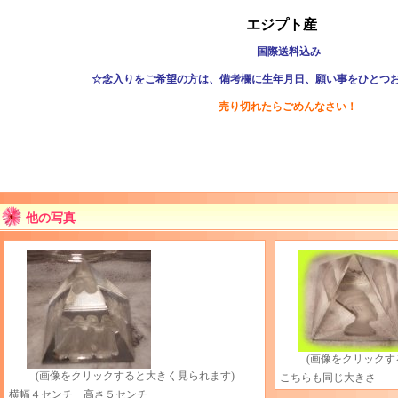
エジプト産
国際送料込み
☆念入りをご希望の方は、備考欄に生年月日、願い事をひとつ
売り切れたらごめんなさい！
他の写真
(画像をクリックす
(画像をクリックすると大きく見られます)
こちらも同じ大きさ
横幅４センチ 高さ５センチ