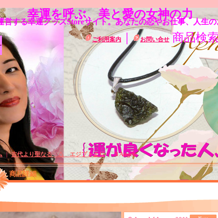
幸運を呼ぶ、美と愛の女神の力
営する幸運グッズStoreサイト。あなたの恋やお仕事、人生
｜
商品検
ご利用案内
お問い合せ
ム
｜
古代より聖なる △ エジプトより
｜
３Angels
商品詳細