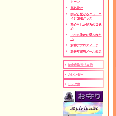
トーン
邪気除け
宇宙と繋がるニューエ
イジ開運グッズ
秘められた能力の目覚
め
いつも誰かに愛された
い
女神アフロディーテ
2026年運勢メール鑑定
特定商取引法表示
カレンダー
リンク集