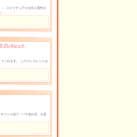
る・・・。スピリチュアルな向上霊性を
に…
ラブレスレット
てくれます。 このブレスレットは
 ギリシャ語で「バラ色の石」を意