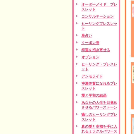
オーダーメイド ブレ
スレット
コンサルテーション
ヒーリングブレスレッ
ト
星占い
クーポン券
幸運を招き寄せる
オプション
ヒーリング・ブレスレ
ット
アンモライト
幸運体質になれるブレ
スレット
愛と平和の結晶
あなたの人生を目覚め
させるパワーストーン
癒しのヒーリングブレ
スレット
真の愛と幸福を手に入
れるミラクルパワース