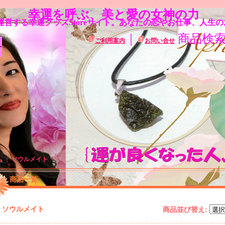
幸運を呼ぶ、美と愛の女神の力
営する幸運グッズStoreサイト。あなたの恋やお仕事、人生
｜
商品検
ご利用案内
お問い合せ
ム
｜
ソウルメイト
商品一覧
ソウルメイト
商品並び替え
: