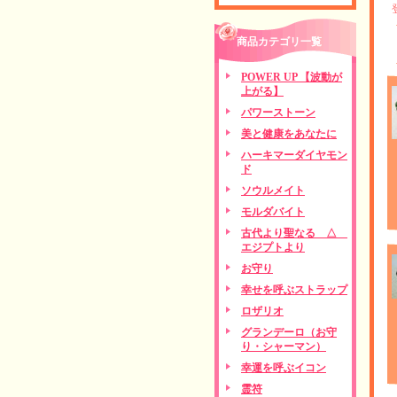
商品カテゴリ一覧
POWER UP 【波動が
上がる】
パワーストーン
美と健康をあなたに
ハーキマーダイヤモン
ド
ソウルメイト
モルダバイト
古代より聖なる △
エジプトより
お守り
幸せを呼ぶストラップ
ロザリオ
グランデーロ（お守
り・シャーマン）
幸運を呼ぶイコン
霊符