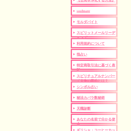
【空間を浄化する方法】
soulmate
モルダバイト
スピリットメールリーデ
ィング
利用規約について
指占い
特定商取引法に基づく表
記
スピリチュアルナンバー
で人生の目的とは？
シンボル占い
秘法カバラ数秘術
天職診断
あなたの名前で分かる使
命
ギリシャ・コーヒーカッ