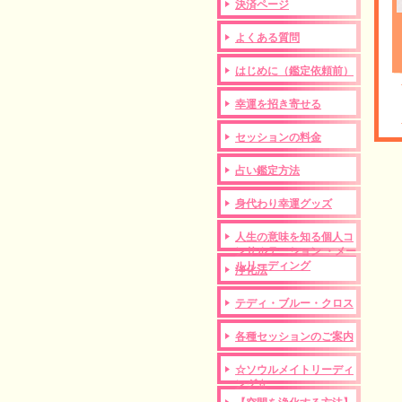
決済ページ
よくある質問
はじめに（鑑定依頼前）
幸運を招き寄せる
セッションの料金
占い鑑定方法
身代わり幸運グッズ
人生の意味を知る個人コ
ンサルテーション ・メー
ルリーディング
浄化法
テディ・ブルー・クロス
各種セッションのご案内
☆ソウルメイトリーディ
ング☆