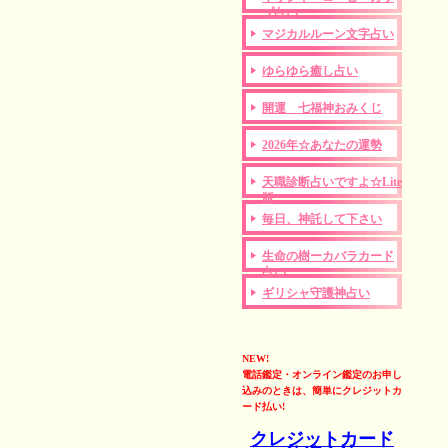
プ占い
マジカルルーン文字占い
ゆらゆら癒し占い
開運 七福神おみくじ
2026年☆あなたの運勢
天職診断占いですよ☆Lite
版
毎日、神託して下さい
生命の樹ーカバラカード
占い
ギリシャ守護神占い
NEW!
電話鑑定・オンライン鑑定のお申し
込みのときは、簡単にクレジットカ
ード払い!
クレジットカード