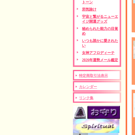
トーン
邪気除け
宇宙と繋がるニューエ
イジ開運グッズ
秘められた能力の目覚
め
いつも誰かに愛された
い
女神アフロディーテ
2026年運勢メール鑑定
特定商取引法表示
カレンダー
リンク集