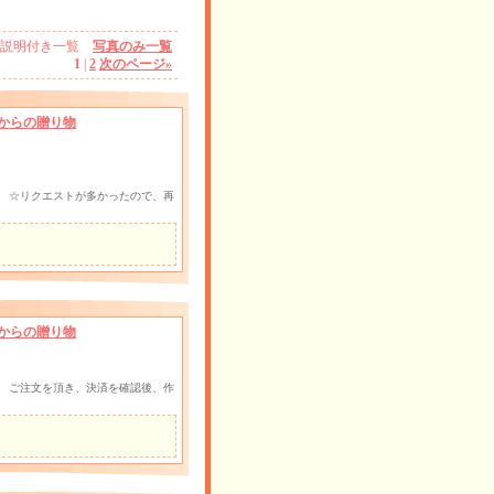
説明付き一覧
写真のみ一覧
1
|
2
次のページ
»
からの贈り物
 ☆リクエストが多かったので、再
からの贈り物
 ご注文を頂き、決済を確認後、作