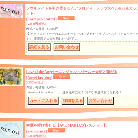
ソウルメイトを引き寄せる☆アフロディーテラブスペルKIT＆カラ
ット
[Lovespell-heart01]
17,000円
(税込)
希望小売価格
:
33,000円
女神アフロディーテのエネルギーを 一杯に込めた・ラブスペルキット＆ハートの
ト！ 期間限定☆売り切れたら終了 …
｜
Love of the Angel 〜エンジェル・パール〜天使と繋がる
[Angel-key-ring]
3,950円
(税込)
希望小売価格
:
6,600円
Angels of Attraction 天使を絶対に引きつけて 幸運体質になれる！…
｜
｜
幸運を呼び寄せる【AVE MARIAブレスレット】
[ave maria 2]
12,000円
(税込)