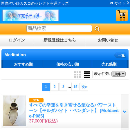
国際占い師カズコのセレクト幸運グッズ
PCサイト
ログイン
新規登録はこちら
お問い合せ
Meditation
一覧
おすすめ順
価格の安い順
売れ筋順
表示件数
:
...
1
2
3
15
次
»
すべての幸運を引き寄せる聖なるパワースト
ーン【モルダバイト・ペンダント】
[Moldavit
e-P085]
37,000円
(税込)